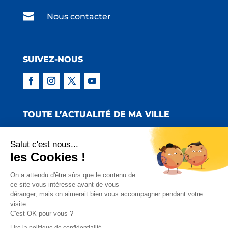

Nous contacter
SUIVEZ-NOUS
TOUTE L’ACTUALITÉ DE MA VILLE
Salut c'est nous...
les Cookies !
Copyright © 2022 Mairie de Claira | Réalisation
On a attendu d'être sûrs que le contenu de
ce site vous intéresse avant de vous
:
Emmaluc Communication
déranger, mais on aimerait bien vous accompagner pendant votre
visite...
Mentions Légales
|
Politique de Confidentialité
|
C'est OK pour vous ?
Charte Facebook
Lire la politique de confidentialité