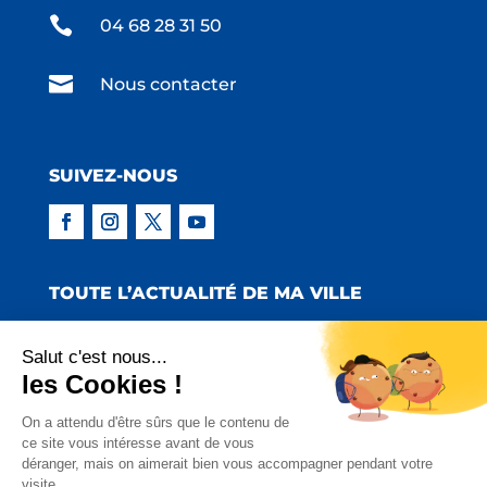

04 68 28 31 50

Nous contacter
SUIVEZ-NOUS
TOUTE L’ACTUALITÉ DE MA VILLE
Salut c'est nous...
les Cookies !
Copyright © 2022 Mairie de Claira | Réalisation
On a attendu d'être sûrs que le contenu de
ce site vous intéresse avant de vous
:
Emmaluc Communication
déranger, mais on aimerait bien vous accompagner pendant votre
visite...