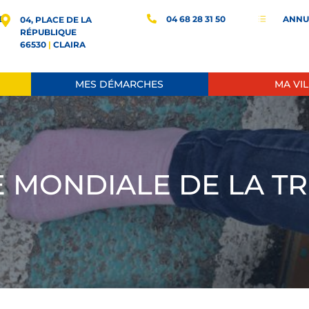
E
04 68 28 31 50
ANNU
d
04, PLACE DE LA
RÉPUBLIQUE
66530
|
CLAIRA
MES DÉMARCHES
MA VIL
 MONDIALE DE LA TRI