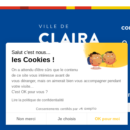
CO

Salut c'est nous...
les Cookies !

On a attendu d'être sûrs que le contenu
de ce site vous intéresse avant de
vous déranger, mais on aimerait bien vous accompagner pendant

votre visite...
C'est OK pour vous ?
SU
Lire la politique de confidentialité
Consentements certifiés par
Non merci
Je choisis
OK pour moi
Axeptio consent
Plateforme de Gestion du Consentement : Personnalisez vo