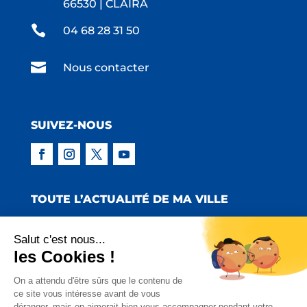
66530 | CLAIRA

04 68 28 31 50

Nous contacter
SUIVEZ-NOUS
TOUTE L’ACTUALITÉ DE MA VILLE
Salut c'est nous...
les Cookies !
Copyright © 2022 Mairie de Claira | Réalisation
On a attendu d'être sûrs que le contenu de
ce site vous intéresse avant de vous
:
Emmaluc Communication
déranger, mais on aimerait bien vous accompagner pendant votre