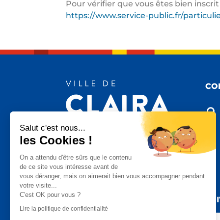
Pour vérifier que vous êtes bien inscri
https://www.service-public.fr/particuli
CO

Salut c'est nous...
les Cookies !

On a attendu d'être sûrs que le contenu
de ce site vous intéresse avant de
vous déranger, mais on aimerait bien vous accompagner pendant

votre visite...
C'est OK pour vous ?
SU
Lire la politique de confidentialité