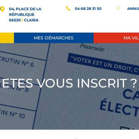
E
04 68 28 31 50
ANNU
d
04, PLACE DE LA
RÉPUBLIQUE
66530
|
CLAIRA
MES DÉMARCHES
MA VIL
ETES VOUS INSCRIT ?