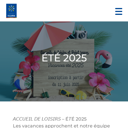
ÉTÉ 2025
𝘈𝘊𝘊𝘜𝘌𝘐𝘓 𝘋𝘌 𝘓𝘖𝘐𝘚𝘐𝘙𝘚 – É𝘛É 2025
Les vacances approchent et notre équipe