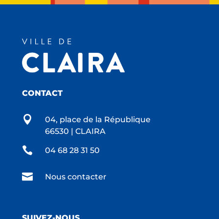
CONTACT

04, place de la République
66530 | CLAIRA

04 68 28 31 50

Nous contacter
SUIVEZ-NOUS