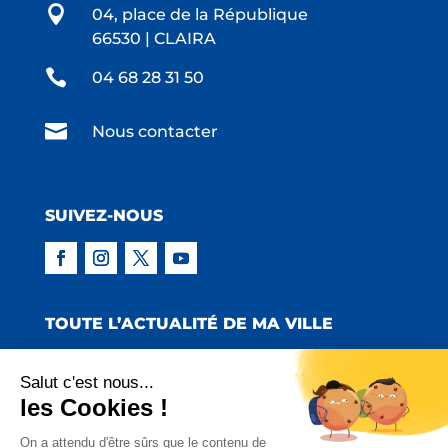

04, place de la République
66530 | CLAIRA

04 68 28 31 50

Nous contacter
SUIVEZ-NOUS
TOUTE L’ACTUALITÉ DE MA VILLE
Salut c'est nous...
les Cookies !
Copyright © 2022 Mairie de Claira | Réalisation
On a attendu d'être sûrs que le contenu de