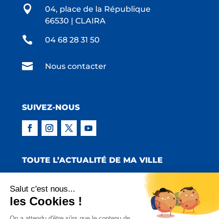

04, place de la République
66530 | CLAIRA

04 68 28 31 50

Nous contacter
SUIVEZ-NOUS
TOUTE L’ACTUALITÉ DE MA VILLE
Salut c'est nous...
les Cookies !
Copyright © 2022 Mairie de Claira | Réalisation
On a attendu d'être sûrs que le contenu de