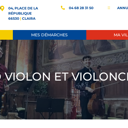
E
04 68 28 31 50
ANNU
d
04, PLACE DE LA
RÉPUBLIQUE
66530
|
CLAIRA
MES DÉMARCHES
MA VIL
 VIOLON ET VIOLONC