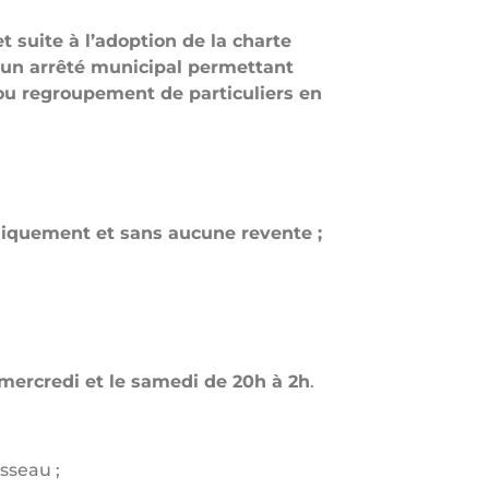
 suite à l’adoption de la charte
s un arrêté municipal permettant
 ou regroupement de particuliers en
niquement et sans aucune revente ;
 mercredi et le samedi de 20h à 2h
.
isseau ;