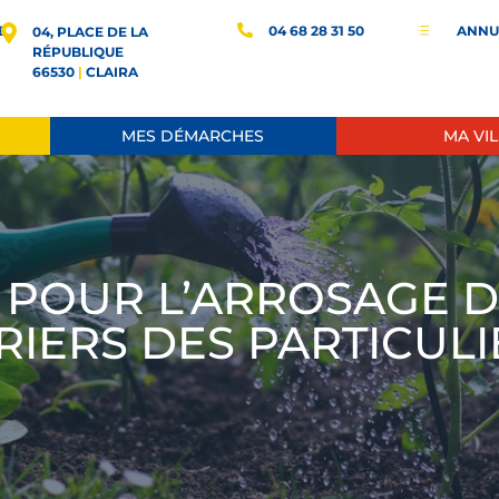
E
04 68 28 31 50
ANNU
d
04, PLACE DE LA
RÉPUBLIQUE
66530
|
CLAIRA
MES DÉMARCHES
MA VIL
 POUR L’ARROSAGE D
RIERS DES PARTICUL