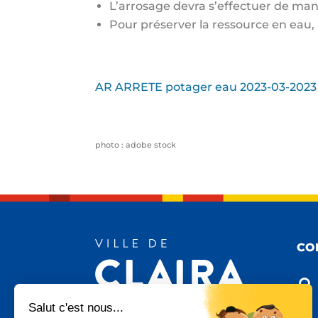
L’arrosage devra s’effectuer de man
Pour préserver la ressource en eau, l
AR ARRETE potager eau 2023-03-2023
photo : adobe stock
CO

Salut c'est nous...