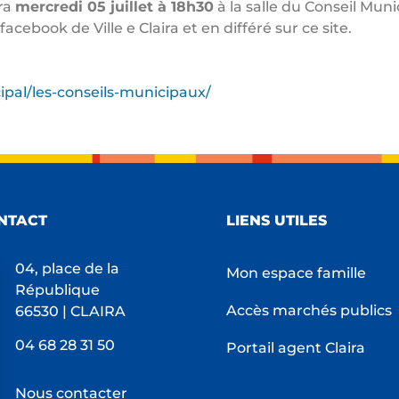
dra
mercredi 05 juillet à 18h30
à la salle du Conseil Muni
facebook de Ville e Claira et en différé sur ce site.
icipal/les-conseils-municipaux/
NTACT
LIENS UTILES
04, place de la
Mon espace famille
République
Accès marchés publics
66530 | CLAIRA
04 68 28 31 50
Portail agent Claira
Nous contacter