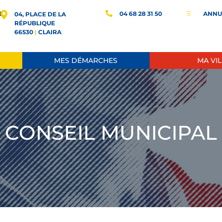
E
04 68 28 31 50
ANNU
d
04, PLACE DE LA
RÉPUBLIQUE
66530
|
CLAIRA
MES DÉMARCHES
MA VIL
CONSEIL MUNICIPAL