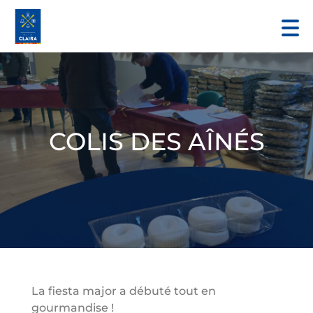
COLIS DES AÎNÉS
La fiesta major a débuté tout en
gourmandise !