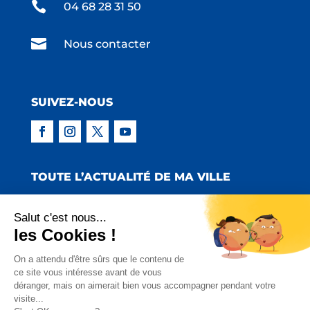

04 68 28 31 50

Nous contacter
SUIVEZ-NOUS
TOUTE L’ACTUALITÉ DE MA VILLE
Salut c'est nous...
les Cookies !
Copyright © 2022 Mairie de Claira | Réalisation
On a attendu d'être sûrs que le contenu de
ce site vous intéresse avant de vous
:
Emmaluc Communication
déranger, mais on aimerait bien vous accompagner pendant votre
visite...