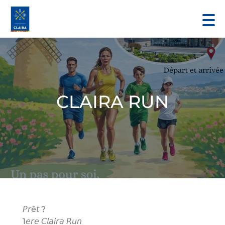
CLAIRA RUN
𝘗𝘳ê𝘵 ?
1𝘦𝘳𝘦 𝘊𝘭𝘢𝘪𝘳𝘢 𝘙𝘶𝘯