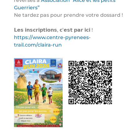
reversés à
Association “Alice et les petits
Guerriers”
Ne tardez pas pour prendre votre dossard !
𝗟𝗲𝘀 𝗶𝗻𝘀𝗰𝗿𝗶𝗽𝘁𝗶𝗼𝗻𝘀, 𝗰’𝗲𝘀𝘁 𝗽𝗮𝗿 𝗶𝗰𝗶 !
https://www.centre-pyrenees-
trail.com/claira-run