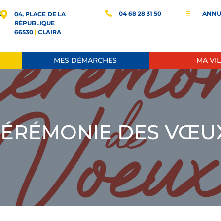
E
04 68 28 31 50
ANNU
d
04, PLACE DE LA
RÉPUBLIQUE
66530
|
CLAIRA
MES DÉMARCHES
MA VIL
ÉRÉMONIE DES VŒU