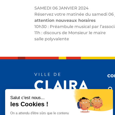
SAMEDI 06 JANVIER 2024
Réservez votre matinée du samedi 06 
attention nouveaux horaires
10h30 : Préambule musical par l’associ
11h : discours de Monsieur le maire
salle polyvalente
CO

Salut c'est nous...
les Cookies !

On a attendu d'être sûrs que le contenu