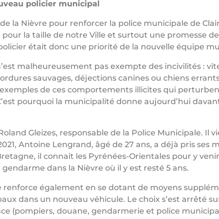
veau policier municipal
 de la Nièvre pour renforcer la police municipale de Clai
 pour la taille de notre Ville et surtout une promesse 
icier était donc une priorité de la nouvelle équipe mun
e n’est malheureusement pas exempte des incivilités : vit
ordures sauvages, déjections canines ou chiens errants
 exemples de ces comportements illicites qui perturbe
est pourquoi la municipalité donne aujourd’hui davan
land Gleizes, responsable de la Police Municipale. Il vi
 2021, Antoine Lengrand, âgé de 27 ans, a déjà pris ses
retagne, il connait les Pyrénées-Orientales pour y ve
gendarme dans la Nièvre où il y est resté 5 ans.
e renforce également en se dotant de moyens supplémen
cipaux dans un nouveau véhicule. Le choix s’est arrêté 
ce (pompiers, douane, gendarmerie et police municipal