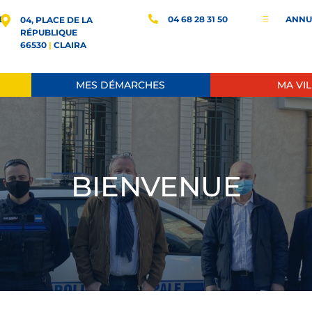
E
04 68 28 31 50
ANNU
d
04, PLACE DE LA
RÉPUBLIQUE
66530
|
CLAIRA
MES DÉMARCHES
MA VIL
BIENVENUE