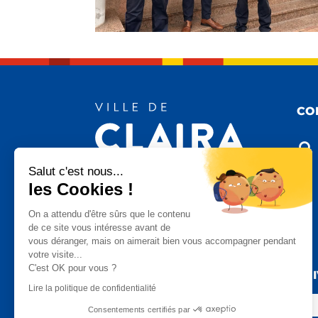
CO

Salut c'est nous...
les Cookies !

On a attendu d'être sûrs que le contenu
de ce site vous intéresse avant de
vous déranger, mais on aimerait bien vous accompagner pendant

votre visite...
C'est OK pour vous ?
SU
Lire la politique de confidentialité
Consentements certifiés par