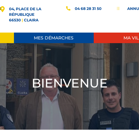
E
04 68 28 31 50
ANNU
d
04, PLACE DE LA
RÉPUBLIQUE
66530
|
CLAIRA
MES DÉMARCHES
MA VIL
BIENVENUE