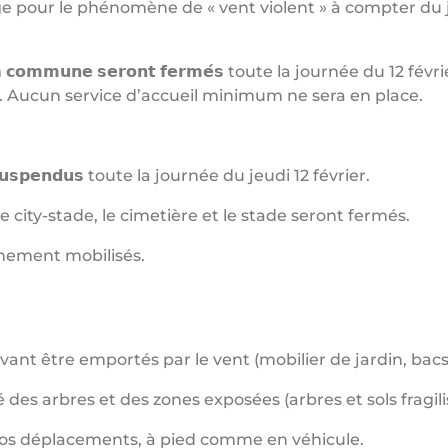
e pour le phénomène de « vent violent » à compter du j
𝗲𝘀 𝗱𝗲 𝗹𝗮 𝗰𝗼𝗺𝗺𝘂𝗻𝗲 𝘀𝗲𝗿𝗼𝗻𝘁 𝗳𝗲𝗿𝗺𝗲́𝘀 toute la journée 
e). Aucun service d’accueil minimum ne sera en place.
𝗿𝗼𝗻𝘁 𝘀𝘂𝘀𝗽𝗲𝗻𝗱𝘂𝘀 toute la journée du jeudi 12 février.
e city-stade, le cimetière et le stade seront fermés.
einement mobilisés.
ouvant être emportés par le vent (mobilier de jardin, ba
é des arbres et des zones exposées (arbres et sols fragil
vos déplacements, à pied comme en véhicule.