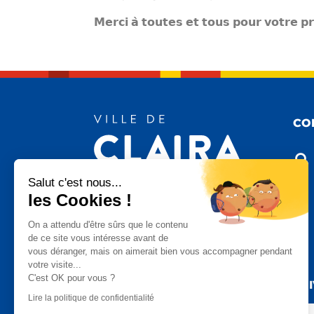
𝗠𝗲𝗿𝗰𝗶 𝗮̀ 𝘁𝗼𝘂𝘁𝗲𝘀 𝗲𝘁 𝘁𝗼𝘂𝘀 𝗽𝗼𝘂𝗿 𝘃𝗼𝘁𝗿𝗲 
CO

Salut c'est nous...
les Cookies !

On a attendu d'être sûrs que le contenu
de ce site vous intéresse avant de
vous déranger, mais on aimerait bien vous accompagner pendant

votre visite...
C'est OK pour vous ?
SU
Lire la politique de confidentialité