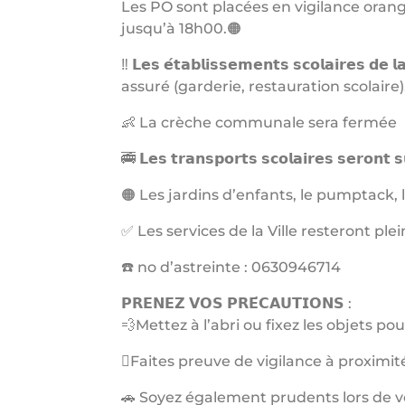
Les PO sont placées en vigilance orang
jusqu’à 18h00.🟠
‼️ 𝗟𝗲𝘀 𝗲́𝘁𝗮𝗯𝗹𝗶𝘀𝘀𝗲𝗺𝗲𝗻𝘁𝘀 𝘀𝗰𝗼𝗹𝗮𝗶
assuré (garderie, restauration scolair
👶 La crèche communale sera fermée
🚎 𝗟𝗲𝘀 𝘁𝗿𝗮𝗻𝘀𝗽𝗼𝗿𝘁𝘀 𝘀𝗰𝗼𝗹𝗮𝗶𝗿𝗲𝘀 𝘀𝗲
🟠 Les jardins d’enfants, le pumptack, l
✅ Les services de la Ville resteront pl
☎️ no d’astreinte : 0630946714
𝗣𝗥𝗘𝗡𝗘𝗭 𝗩𝗢𝗦 𝗣𝗥𝗘́𝗖𝗔𝗨𝗧𝗜𝗢𝗡𝗦 :
💨Mettez à l’abri ou fixez les objets p
🪾Faites preuve de vigilance à proximit
🚗 Soyez également prudents lors de 