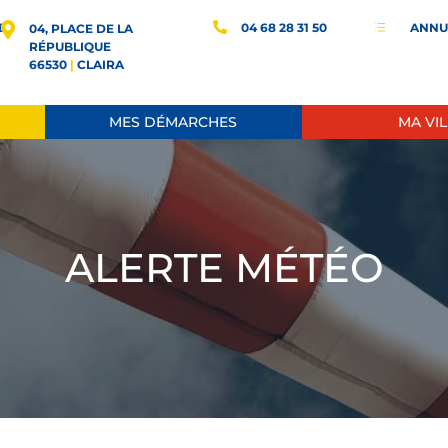
E
04 68 28 31 50
ANNU
d
04, PLACE DE LA
RÉPUBLIQUE
66530
|
CLAIRA
MES DÉMARCHES
MA VIL
ALERTE MÉTÉO