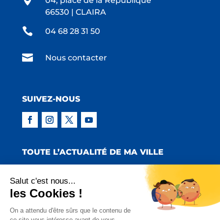

04, place de la République
66530 | CLAIRA

04 68 28 31 50

Nous contacter
SUIVEZ-NOUS
TOUTE L’ACTUALITÉ DE MA VILLE
Salut c'est nous...
les Cookies !
Copyright © 2022 Mairie de Claira | Réalisation
On a attendu d'être sûrs que le contenu de
ce site vous intéresse avant de vous