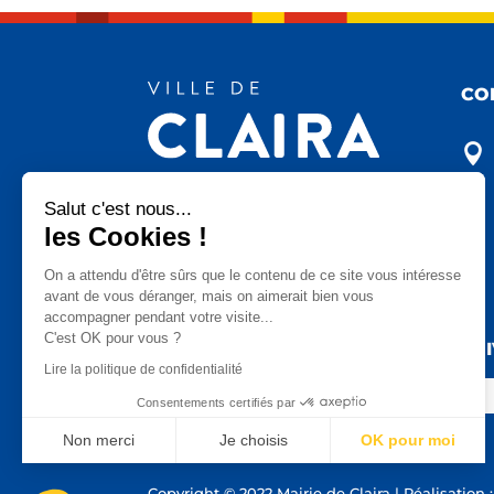
CO

Salut c'est nous...
les Cookies !

On a attendu d'être sûrs que le contenu
de ce site vous intéresse avant de
vous déranger, mais on aimerait bien vous accompagner pendant

votre visite...
C'est OK pour vous ?
SU
Lire la politique de confidentialité
Consentements certifiés par
Non merci
Je choisis
OK pour moi
Axeptio consent
Plateforme de Gestion du Consentement : Personnalisez vo
Copyright © 2022 Mairie de Claira | Réalisation 