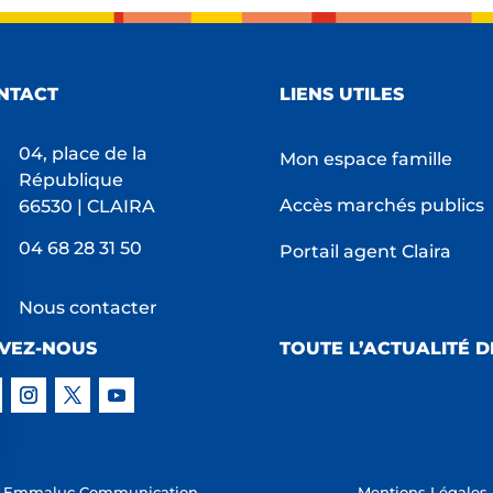
NTACT
LIENS UTILES
04, place de la
Mon espace famille
République
Accès marchés publics
66530 | CLAIRA
04 68 28 31 50
Portail agent Claira
Nous contacter
IVEZ-NOUS
TOUTE L’ACTUALITÉ D
s Options
:
Emmaluc Communication
Mentions Légales