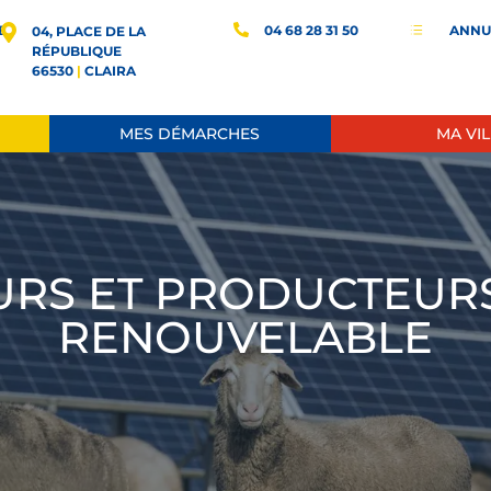
E
04 68 28 31 50
ANNU
d
04, PLACE DE LA
RÉPUBLIQUE
66530
|
CLAIRA
MES DÉMARCHES
MA VIL
URS ET PRODUCTEURS
RENOUVELABLE