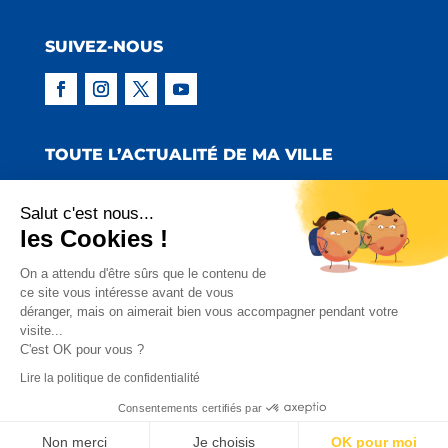
SUIVEZ-NOUS
TOUTE L’ACTUALITÉ DE MA VILLE
Salut c'est nous...
les Cookies !
Copyright © 2022 Mairie de Claira | Réalisation
On a attendu d'être sûrs que le contenu de
ce site vous intéresse avant de vous
:
Emmaluc Communication
déranger, mais on aimerait bien vous accompagner pendant votre
visite...
Mentions Légales
|
Politique de Confidentialité
|
C'est OK pour vous ?
Charte Facebook
Lire la politique de confidentialité
Consentements certifiés par
Non merci
Je choisis
OK pour moi