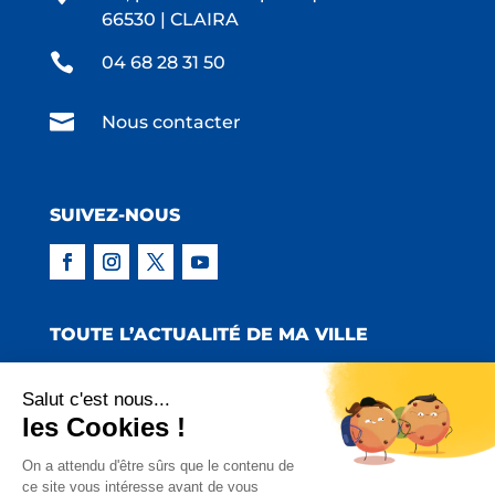
66530 | CLAIRA

04 68 28 31 50

Nous contacter
SUIVEZ-NOUS
TOUTE L’ACTUALITÉ DE MA VILLE
Salut c'est nous...
les Cookies !
Copyright © 2022 Mairie de Claira | Réalisation
On a attendu d'être sûrs que le contenu de
ce site vous intéresse avant de vous
:
Emmaluc Communication