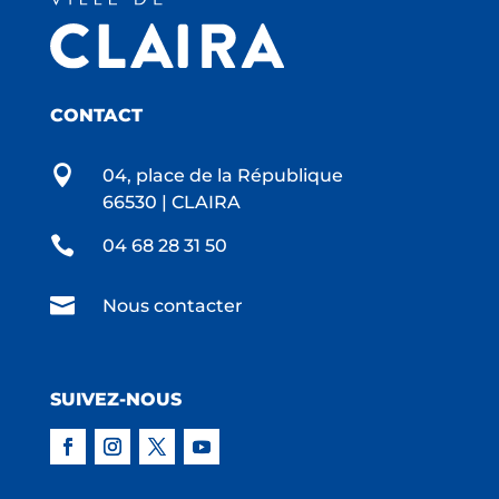
CONTACT

04, place de la République
66530 | CLAIRA

04 68 28 31 50

Nous contacter
SUIVEZ-NOUS