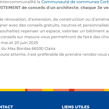
e intercommunalité la
Communauté de communes Corbiè
𝗧 𝗱𝗲 𝗰𝗼𝗻𝘀𝗲𝗶𝗹𝘀 𝗱’𝘂𝗻 𝗮𝗿𝗰𝗵𝗶𝘁𝗲𝗰𝘁𝗲, 𝗰𝗵𝗮𝗾𝘂𝗲 𝟯𝗲 𝘃
, de rénovation, d’extension, de construction ou d’amé
r avec des conseils gratuits, neutres et personnalisés 
s souhaitiez repenser un espace, valoriser un bâtiment 
conseils sur mesure vous permettront de faire des choix
 mai et 20 juin 2025
 du Mas Bordas 66530 Claira
 toute attente, il est préférable de prendre rendez-vou
NTACT
LIENS UTILES