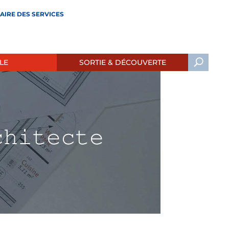
AIRE DES SERVICES
LE
SORTIE & DÉCOUVERTE
𝚑𝚒𝚝𝚎𝚌𝚝𝚎