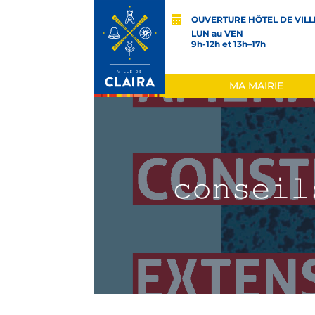
OUVERTURE HÔTEL DE VILL
LUN au VEN
9h-12h et 13h–17h
MA MAIRIE
𝚌𝚘𝚗𝚜𝚎𝚒𝚕