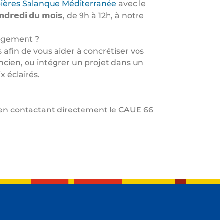
res Salanque Méditerranée
avec le
𝗲𝗻𝗱𝗿𝗲𝗱𝗶 𝗱𝘂 𝗺𝗼𝗶𝘀, de 9h à 12h, à notre
nagement ?
afin de vous aider à concrétiser vos
ancien, ou intégrer un projet dans un
 éclairés.
s en contactant directement le CAUE 66