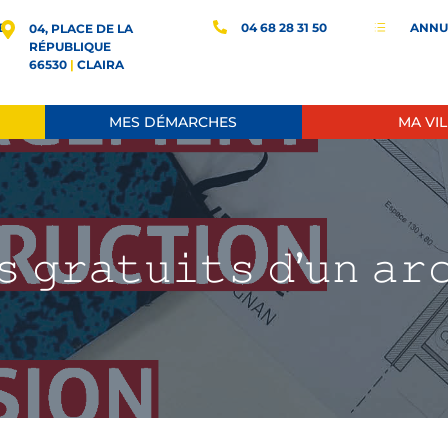
E
04 68 28 31 50
ANNU
d
04, PLACE DE LA
RÉPUBLIQUE
66530
|
CLAIRA
MES DÉMARCHES
MA VIL
𝚜 𝚐𝚛𝚊𝚝𝚞𝚒𝚝𝚜 𝚍’𝚞𝚗 𝚊𝚛