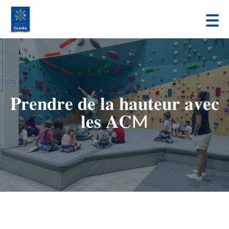
𝐏𝐫𝐞𝐧𝐝𝐫𝐞 𝐝𝐞 𝐥𝐚 𝐡𝐚𝐮𝐭𝐞𝐮𝐫 𝐚𝐯𝐞𝐜
𝐥𝐞𝐬 𝐀𝐂M