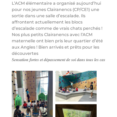
L’ACM élémentaire a organisé aujourd’hui
pour nos jeunes Clairanencs (CP/CE1) une
sortie dans une salle d’escalade. Ils
affrontent actuellement les blocs
d’escalade comme de vrais chats perchés !
Nos plus petits Clairanencs avec l’ACM
maternelle ont bien pris leur quartier d’été
aux Angles ! Bien arrivés et prêts pour les
découvertes
𝑺𝒆𝒏𝒔𝒂𝒕𝒊𝒐𝒏 𝒇𝒐𝒓𝒕𝒆𝒔 𝒆𝒕 𝒅𝒆́𝒑𝒂𝒔𝒔𝒆𝒎𝒆𝒏𝒕 𝒅𝒆 𝒔𝒐𝒊 𝒅𝒂𝒏𝒔 𝒕𝒐𝒖𝒔 𝒍𝒆𝒔 𝒄𝒂𝒔