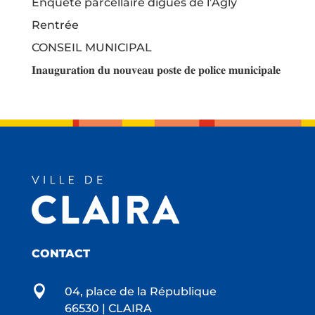
Enquête parcellaire digues de l’Agly
Rentrée
CONSEIL MUNICIPAL
𝐈𝐧𝐚𝐮𝐠𝐮𝐫𝐚𝐭𝐢𝐨𝐧 𝐝𝐮 𝐧𝐨𝐮𝐯𝐞𝐚𝐮 𝐩𝐨𝐬𝐭𝐞 𝐝𝐞 𝐩𝐨𝐥𝐢𝐜𝐞 𝐦𝐮𝐧𝐢𝐜𝐢𝐩𝐚𝐥𝐞
CONTACT

04, place de la République
66530 | CLAIRA