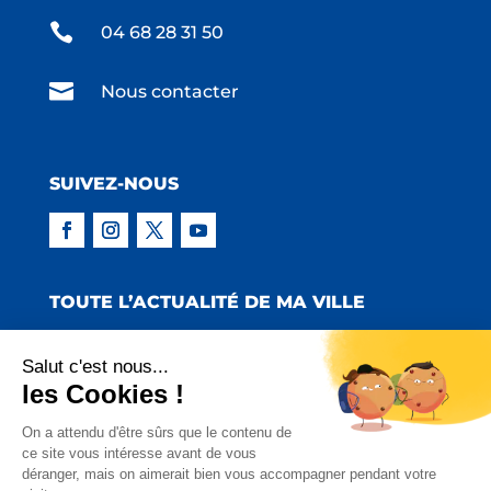

04 68 28 31 50

Nous contacter
SUIVEZ-NOUS
TOUTE L’ACTUALITÉ DE MA VILLE
Salut c'est nous...
les Cookies !
Copyright © 2022 Mairie de Claira | Réalisation
On a attendu d'être sûrs que le contenu de
ce site vous intéresse avant de vous
:
Emmaluc Communication
déranger, mais on aimerait bien vous accompagner pendant votre