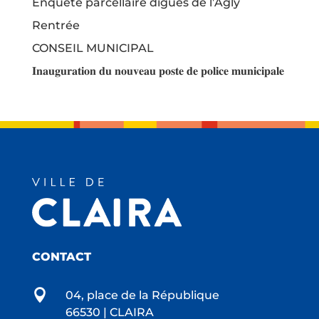
Enquête parcellaire digues de l’Agly
Rentrée
CONSEIL MUNICIPAL
𝐈𝐧𝐚𝐮𝐠𝐮𝐫𝐚𝐭𝐢𝐨𝐧 𝐝𝐮 𝐧𝐨𝐮𝐯𝐞𝐚𝐮 𝐩𝐨𝐬𝐭𝐞 𝐝𝐞 𝐩𝐨𝐥𝐢𝐜𝐞 𝐦𝐮𝐧𝐢𝐜𝐢𝐩𝐚𝐥𝐞
CONTACT

04, place de la République
66530 | CLAIRA