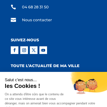

04 68 28 31 50

Nous contacter
SUIVEZ-NOUS
TOUTE L’ACTUALITÉ DE MA VILLE
Salut c'est nous...
les Cookies !
Copyright © 2022 Mairie de Claira | Réalisation
On a attendu d'être sûrs que le contenu de
ce site vous intéresse avant de vous
:
Emmaluc Communication
déranger, mais on aimerait bien vous accompagner pendant votre