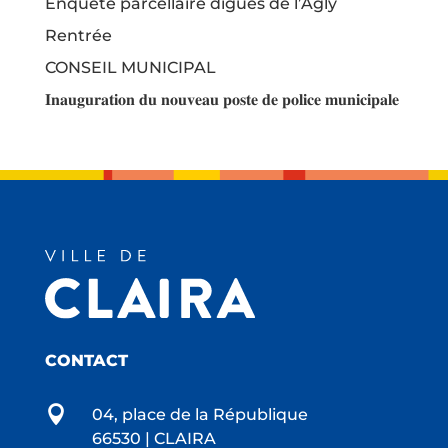
Enquête parcellaire digues de l’Agly
Rentrée
CONSEIL MUNICIPAL
𝐈𝐧𝐚𝐮𝐠𝐮𝐫𝐚𝐭𝐢𝐨𝐧 𝐝𝐮 𝐧𝐨𝐮𝐯𝐞𝐚𝐮 𝐩𝐨𝐬𝐭𝐞 𝐝𝐞 𝐩𝐨𝐥𝐢𝐜𝐞 𝐦𝐮𝐧𝐢𝐜𝐢𝐩𝐚𝐥𝐞
CONTACT

04, place de la République
66530 | CLAIRA