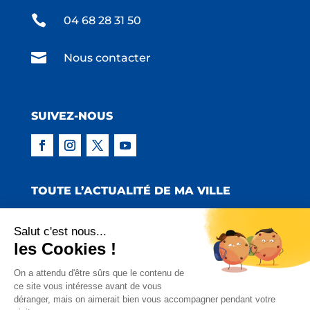

04 68 28 31 50

Nous contacter
SUIVEZ-NOUS
TOUTE L’ACTUALITÉ DE MA VILLE
Salut c'est nous...
les Cookies !
Copyright © 2022 Mairie de Claira | Réalisation
On a attendu d'être sûrs que le contenu de
ce site vous intéresse avant de vous
:
Emmaluc Communication
déranger, mais on aimerait bien vous accompagner pendant votre