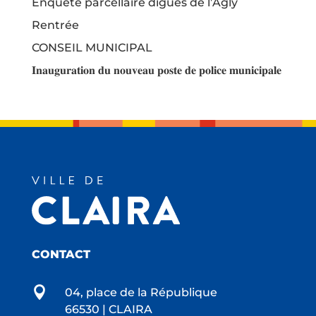
Enquête parcellaire digues de l’Agly
Rentrée
CONSEIL MUNICIPAL
𝐈𝐧𝐚𝐮𝐠𝐮𝐫𝐚𝐭𝐢𝐨𝐧 𝐝𝐮 𝐧𝐨𝐮𝐯𝐞𝐚𝐮 𝐩𝐨𝐬𝐭𝐞 𝐝𝐞 𝐩𝐨𝐥𝐢𝐜𝐞 𝐦𝐮𝐧𝐢𝐜𝐢𝐩𝐚𝐥𝐞
CONTACT

04, place de la République
66530 | CLAIRA