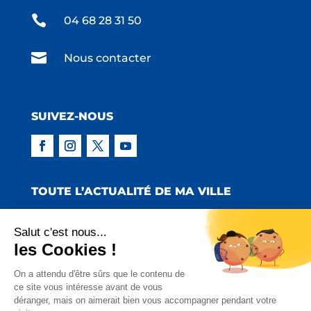

04 68 28 31 50

Nous contacter
SUIVEZ-NOUS
TOUTE L’ACTUALITÉ DE MA VILLE
Salut c'est nous...
les Cookies !
Copyright © 2022 Mairie de Claira | Réalisation
On a attendu d'être sûrs que le contenu de
ce site vous intéresse avant de vous
:
Emmaluc Communication
déranger, mais on aimerait bien vous accompagner pendant votre