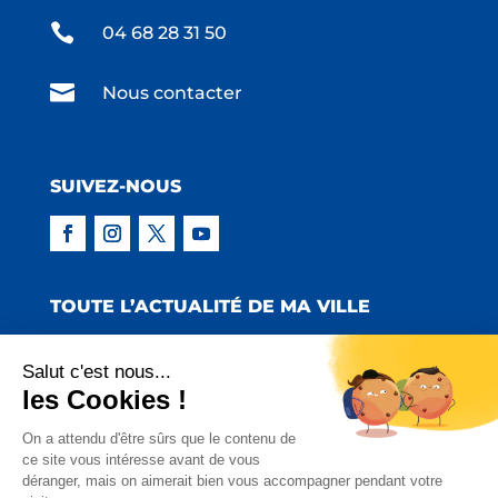

04 68 28 31 50

Nous contacter
SUIVEZ-NOUS
TOUTE L’ACTUALITÉ DE MA VILLE
Salut c'est nous...
les Cookies !
Copyright © 2022 Mairie de Claira | Réalisation
On a attendu d'être sûrs que le contenu de
ce site vous intéresse avant de vous
:
Emmaluc Communication
déranger, mais on aimerait bien vous accompagner pendant votre