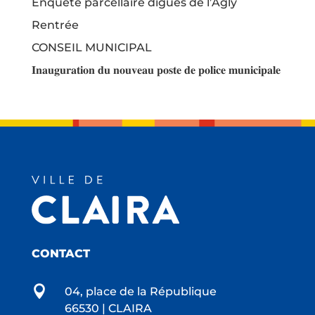
Enquête parcellaire digues de l’Agly
Rentrée
CONSEIL MUNICIPAL
𝐈𝐧𝐚𝐮𝐠𝐮𝐫𝐚𝐭𝐢𝐨𝐧 𝐝𝐮 𝐧𝐨𝐮𝐯𝐞𝐚𝐮 𝐩𝐨𝐬𝐭𝐞 𝐝𝐞 𝐩𝐨𝐥𝐢𝐜𝐞 𝐦𝐮𝐧𝐢𝐜𝐢𝐩𝐚𝐥𝐞
CONTACT

04, place de la République
66530 | CLAIRA