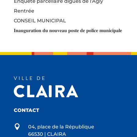
Enquête parcellaire digues de l’Agly
Rentrée
CONSEIL MUNICIPAL
𝐈𝐧𝐚𝐮𝐠𝐮𝐫𝐚𝐭𝐢𝐨𝐧 𝐝𝐮 𝐧𝐨𝐮𝐯𝐞𝐚𝐮 𝐩𝐨𝐬𝐭𝐞 𝐝𝐞 𝐩𝐨𝐥𝐢𝐜𝐞 𝐦𝐮𝐧𝐢𝐜𝐢𝐩𝐚𝐥𝐞
CONTACT

04, place de la République
66530 | CLAIRA