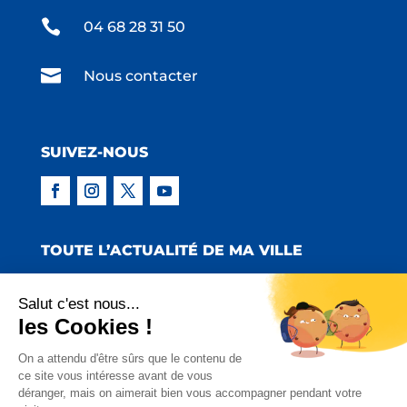

04 68 28 31 50

Nous contacter
SUIVEZ-NOUS
TOUTE L’ACTUALITÉ DE MA VILLE
Salut c'est nous...
les Cookies !
Copyright © 2022 Mairie de Claira | Réalisation
On a attendu d'être sûrs que le contenu de
ce site vous intéresse avant de vous
:
Emmaluc Communication
déranger, mais on aimerait bien vous accompagner pendant votre