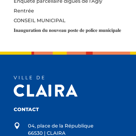
Enquête parcellaire digues de l’Agly
Rentrée
CONSEIL MUNICIPAL
𝐈𝐧𝐚𝐮𝐠𝐮𝐫𝐚𝐭𝐢𝐨𝐧 𝐝𝐮 𝐧𝐨𝐮𝐯𝐞𝐚𝐮 𝐩𝐨𝐬𝐭𝐞 𝐝𝐞 𝐩𝐨𝐥𝐢𝐜𝐞 𝐦𝐮𝐧𝐢𝐜𝐢𝐩𝐚𝐥𝐞
CONTACT

04, place de la République
66530 | CLAIRA