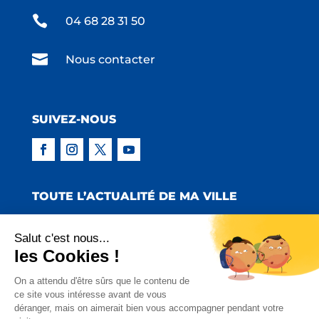

04 68 28 31 50

Nous contacter
SUIVEZ-NOUS
TOUTE L’ACTUALITÉ DE MA VILLE
Salut c'est nous...
les Cookies !
Copyright © 2022 Mairie de Claira | Réalisation
On a attendu d'être sûrs que le contenu de
ce site vous intéresse avant de vous
:
Emmaluc Communication
déranger, mais on aimerait bien vous accompagner pendant votre