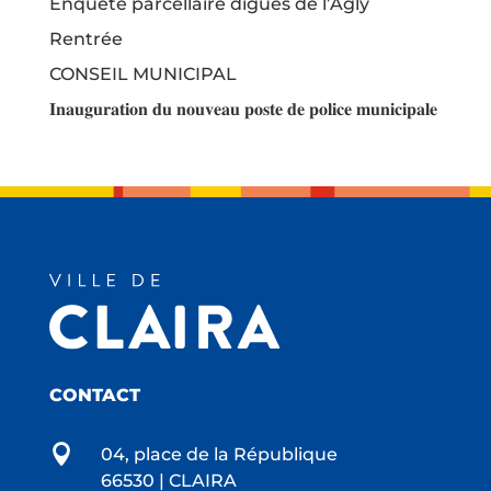
Enquête parcellaire digues de l’Agly
Rentrée
CONSEIL MUNICIPAL
𝐈𝐧𝐚𝐮𝐠𝐮𝐫𝐚𝐭𝐢𝐨𝐧 𝐝𝐮 𝐧𝐨𝐮𝐯𝐞𝐚𝐮 𝐩𝐨𝐬𝐭𝐞 𝐝𝐞 𝐩𝐨𝐥𝐢𝐜𝐞 𝐦𝐮𝐧𝐢𝐜𝐢𝐩𝐚𝐥𝐞
CONTACT

04, place de la République
66530 | CLAIRA