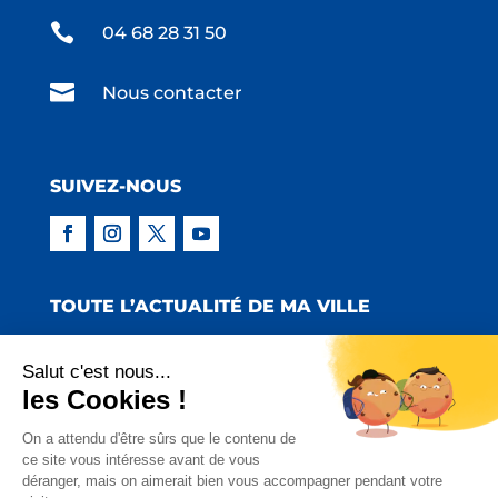

04 68 28 31 50

Nous contacter
SUIVEZ-NOUS
TOUTE L’ACTUALITÉ DE MA VILLE
Salut c'est nous...
les Cookies !
Copyright © 2022 Mairie de Claira | Réalisation
On a attendu d'être sûrs que le contenu de
ce site vous intéresse avant de vous
:
Emmaluc Communication
déranger, mais on aimerait bien vous accompagner pendant votre