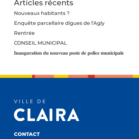
Articles récents
Nouveaux habitants ?
Enquête parcellaire digues de l’Agly
Rentrée
CONSEIL MUNICIPAL
𝐈𝐧𝐚𝐮𝐠𝐮𝐫𝐚𝐭𝐢𝐨𝐧 𝐝𝐮 𝐧𝐨𝐮𝐯𝐞𝐚𝐮 𝐩𝐨𝐬𝐭𝐞 𝐝𝐞 𝐩𝐨𝐥𝐢𝐜𝐞 𝐦𝐮𝐧𝐢𝐜𝐢𝐩𝐚𝐥𝐞
CONTACT