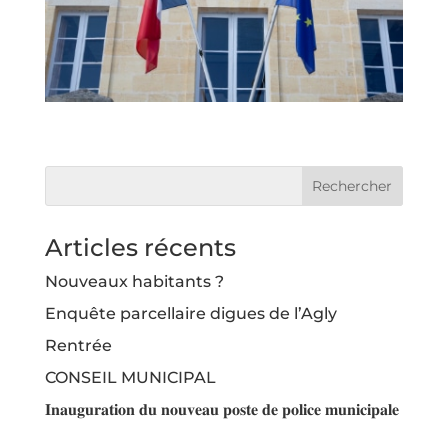
Articles récents
Nouveaux habitants ?
Enquête parcellaire digues de l’Agly
Rentrée
CONSEIL MUNICIPAL
𝐈𝐧𝐚𝐮𝐠𝐮𝐫𝐚𝐭𝐢𝐨𝐧 𝐝𝐮 𝐧𝐨𝐮𝐯𝐞𝐚𝐮 𝐩𝐨𝐬𝐭𝐞 𝐝𝐞 𝐩𝐨𝐥𝐢𝐜𝐞 𝐦𝐮𝐧𝐢𝐜𝐢𝐩𝐚𝐥𝐞